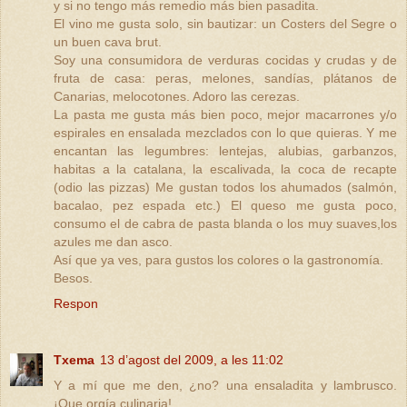
y si no tengo más remedio más bien pasadita.
El vino me gusta solo, sin bautizar: un Costers del Segre o
un buen cava brut.
Soy una consumidora de verduras cocidas y crudas y de
fruta de casa: peras, melones, sandías, plátanos de
Canarias, melocotones. Adoro las cerezas.
La pasta me gusta más bien poco, mejor macarrones y/o
espirales en ensalada mezclados con lo que quieras. Y me
encantan las legumbres: lentejas, alubias, garbanzos,
habitas a la catalana, la escalivada, la coca de recapte
(odio las pizzas) Me gustan todos los ahumados (salmón,
bacalao, pez espada etc.) El queso me gusta poco,
consumo el de cabra de pasta blanda o los muy suaves,los
azules me dan asco.
Así que ya ves, para gustos los colores o la gastronomía.
Besos.
Respon
Txema
13 d’agost del 2009, a les 11:02
Y a mí que me den, ¿no? una ensaladita y lambrusco.
¡Que orgía culinaria!