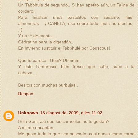
Un Tabbhulé de segundo.. Si hay apetito aún, un Tajine de
cordero..
Para finalizar unos pastelitos con sésamo, miel,
almendras... y CANELA, eso sobre todo, por sus efectos..
;-)
Y un té de menta...
Cédratine para la digestión..
En Invierno sustituir el Tabbhulé por Couscous!
Que te parece , Geni? Uhmmm
Y este Lambrusco bien fresco que sube, sube a la
cabeza...
Besitos con muchas burbujas..
Respon
Unknown
13 d’agost del 2009, a les 11:02
Hola Geni, así que los caracoles no te gustan?
A mi me encantan.
Me gusta todo lo que sea pescado, casi nunca como carne