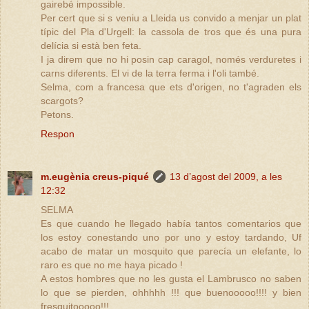
gairebé impossible.
Per cert que si s veniu a Lleida us convido a menjar un plat
típic del Pla d'Urgell: la cassola de tros que és una pura
delícia si està ben feta.
I ja direm que no hi posin cap caragol, només verduretes i
carns diferents. El vi de la terra ferma i l'oli també.
Selma, com a francesa que ets d'origen, no t'agraden els
scargots?
Petons.
Respon
m.eugènia creus-piqué
13 d’agost del 2009, a les
12:32
SELMA
Es que cuando he llegado había tantos comentarios que
los estoy conestando uno por uno y estoy tardando, Uf
acabo de matar un mosquito que parecía un elefante, lo
raro es que no me haya picado !
A estos hombres que no les gusta el Lambrusco no saben
lo que se pierden, ohhhhh !!! que buenooooo!!!! y bien
fresquitooooo!!!