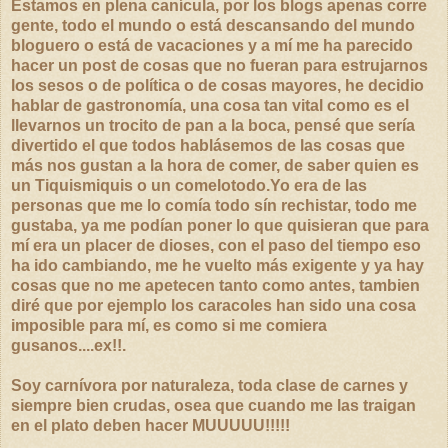
Estamos en plena canícula, por los blogs apenas corre
gente, todo el mundo o está descansando del mundo
bloguero o está de vacaciones y a mí me ha parecido
hacer un post de cosas que no fueran para estrujarnos
los sesos o de política o de cosas mayores, he decidio
hablar de gastronomía, una cosa tan vital como es el
llevarnos un trocito de pan a la boca, pensé que sería
divertido el que todos hablásemos de las cosas que
más nos gustan a la hora de comer, de saber quien es
un Tiquismiquis o un comelotodo.Yo era de las
personas que me lo comía todo sín rechistar, todo me
gustaba, ya me podían poner lo que quisieran que para
mí era un placer de dioses, con el paso del tiempo eso
ha ido cambiando, me he vuelto más exigente y ya hay
cosas que n
o me apetecen tanto como antes, tambien
diré que por ejemplo los caracoles han sido una cosa
imposible para mí, es como si me comiera
gusanos....ex!!.
Soy carnívora por naturaleza, toda clase de carnes y
siempre bien crudas, osea que cuando me las traigan
en el plato deben hacer MUUUUU!!!!!