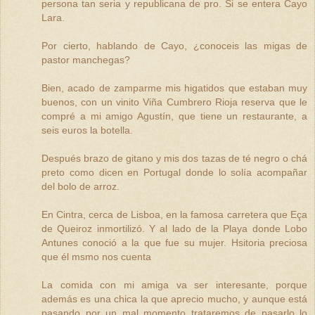
persona tan seria y republicana de pro. Si se entera Cayo
Lara.
Por cierto, hablando de Cayo, ¿conoceis las migas de
pastor manchegas?
Bien, acado de zamparme mis higatidos que estaban muy
buenos, con un vinito Viña Cumbrero Rioja reserva que le
compré a mi amigo Agustín, que tiene un restaurante, a
seis euros la botella.
Después brazo de gitano y mis dos tazas de té negro o chá
preto como dicen en Portugal donde lo solía acompañar
del bolo de arroz.
En Cintra, cerca de Lisboa, en la famosa carretera que Eça
de Queiroz inmortilizó. Y al lado de la Playa donde Lobo
Antunes conoció a la que fue su mujer. Hsitoria preciosa
que él msmo nos cuenta
La comida con mi amiga va ser interesante, porque
además es una chica la que aprecio mucho, y aunque está
pasando por un mal momento trataremos de pasarlo lo