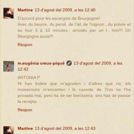
Martine
13 d’agost del 2009, a les 12:40
D'accord pour les escargots de Bourgogne!
Avec du beurre, du persil, de l'ail, de l'oignon , du poivre et
au four 5 à 10 minutes.. arrosés par un l.. non!!! Un
Bourgogne aussi!!!
Respon
m.eugènia creus-piqué
13 d’agost del 2009, a les
12:42
ANTONIA P
Hi han bolets que m'agraden i d'altres que no, els
moixernons m'encanten i la cassola de Tros no l'he
provada mai, pero ha de ser boníssima, ens has de passar
la recepta.
Respon
Martine
13 d’agost del 2009, a les 12:43