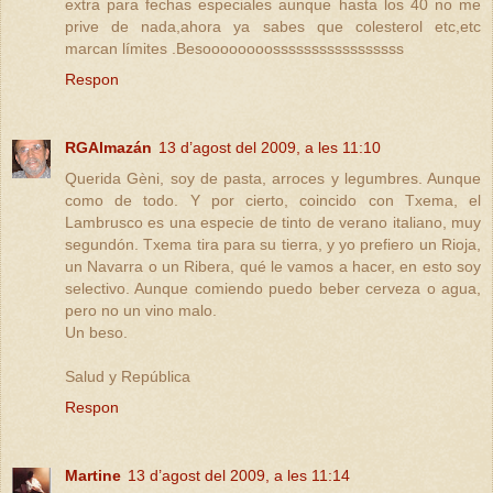
extra para fechas especiales aunque hasta los 40 no me
prive de nada,ahora ya sabes que colesterol etc,etc
marcan límites .Besoooooooosssssssssssssssss
Respon
RGAlmazán
13 d’agost del 2009, a les 11:10
Querida Gèni, soy de pasta, arroces y legumbres. Aunque
como de todo. Y por cierto, coincido con Txema, el
Lambrusco es una especie de tinto de verano italiano, muy
segundón. Txema tira para su tierra, y yo prefiero un Rioja,
un Navarra o un Ribera, qué le vamos a hacer, en esto soy
selectivo. Aunque comiendo puedo beber cerveza o agua,
pero no un vino malo.
Un beso.
Salud y República
Respon
Martine
13 d’agost del 2009, a les 11:14