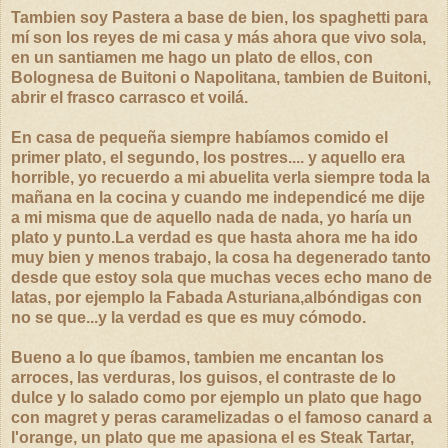
Tambien soy Pastera a base de bien, los spaghetti para
mí son los reyes de mi casa y más ahora que vivo sola,
en un santiamen me hago un plato de ellos, con
Bolognesa de Buitoni o Napolitana, tambien de Buitoni,
abrir el frasco carrasco et voilá.
En casa de pequeña siempre habíamos comido el
primer plato, el segundo, los postres.... y aquello era
horribl
e, yo recuerdo a mi abuelita verla siempre toda la
mañana en la cocina y cuando me independicé me dije
a mi misma que de aquello nada de nada, yo haría un
plato y punto.La verdad es que hasta ahora me ha ido
muy bien y menos trabajo, la cosa ha degenerado tanto
desde que estoy sola que muchas veces echo mano de
latas, por ejemplo la Fabada Asturiana,albóndigas con
no se que...y la verdad es que es muy cómodo.
Bueno a lo que íbamos, tambien me encantan los
arroces, las verduras, los guisos, el contraste de lo
dulce y lo salado como por ejemplo un plato que hago
con magret y peras caramelizadas o el fam
oso canard a
l'orange, un plato que me apasiona el es Steak Tartar,