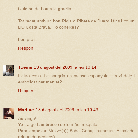
txuletón de bou a la graella.
Tot regat amb un bon Rioja o Ribera de Duero i fins i tot un
DO Costa Brava. Ho coneixes?
bon profit
Respon
Txema
13 d’agost del 2009, a les 10:14
I altra cosa. La sangría es massa espanyola. Un ví dolç i
embolicat per manjar?
Respon
Martine
13 d’agost del 2009, a les 10:43
Au vinga!!
Yo traígo Lambrusco de lo más fresquito!
Para empezar Mezze(s)( Baba Ganuj, hummus, Ensalada
griega de pepinos)