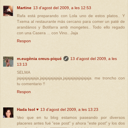
Martine
13 d’agost del 2009, a les 12:53
Rafa está preparando con Lola uno de estos platos.. Y
Txema al restaurante más cercano para comer un paté de
arandános y Botifarra amb mongetes.. Todo ello regado
con una Casera ... con Vino.. Jaja
Respon
m.eugènia creus-piqué
13 d’agost del 2009, a les
13:13
SELMA
jajajajajajaja,jajajajajajaja,jajajajajajajajaja. me troncho con
tu comentario !!
Respon
Hada Isol ♥
13 d’agost del 2009, a les 13:23
Veo que en tu blog estamos paseando por diversos
placeres antes fué "ese post" y ahora "este post" y los dos