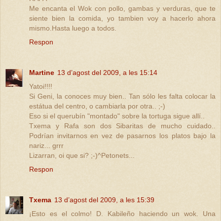
Me encanta el Wok con pollo, gambas y verduras, que te
siente bien la comida, yo tambien voy a hacerlo ahora
mismo.Hasta luego a todos.
Respon
Martine
13 d’agost del 2009, a les 15:14
Yatoi!!!!
Si Geni, la conoces muy bien.. Tan sólo les falta colocar la
estátua del centro, o cambiarla por otra.. ;-)
Eso si el querubín "montado" sobre la tortuga sigue allí..
Txema y Rafa son dos Sibaritas de mucho cuidado..
Podrían invitarnos en vez de pasarnos los platos bajo la
nariz... grrr
Lizarran, oi que si? ;-)^Petonets...
Respon
Txema
13 d’agost del 2009, a les 15:39
¡Esto es el colmo! D. Kabileño haciendo un wok. Una