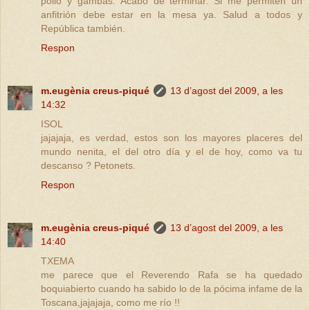
pollo y gambas. Acabo de terminar. Si me permiten un
anfitrión debe estar en la mesa ya. Salud a todos y
República también.
Respon
m.eugènia creus-piqué
13 d’agost del 2009, a les
14:32
ISOL
jajajaja, es verdad, estos son los mayores placeres del
mundo nenita, el del otro día y el de hoy, como va tu
descanso ? Petonets.
Respon
m.eugènia creus-piqué
13 d’agost del 2009, a les
14:40
TXEMA
me parece que el Reverendo Rafa se ha quedado
boquiabierto cuando ha sabido lo de la pócima infame de la
Toscana,jajajaja, como me río !!