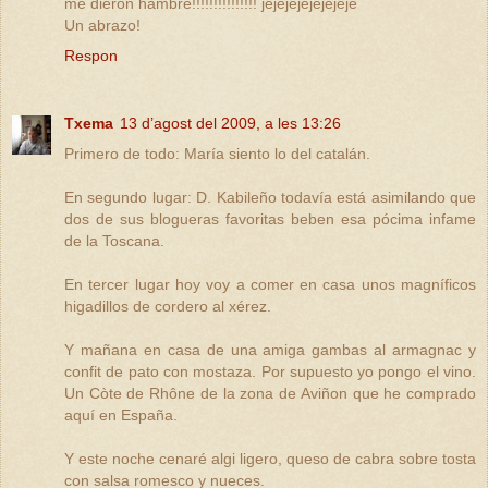
me dieron hambre!!!!!!!!!!!!!!! jejejejejejejeje
Un abrazo!
Respon
Txema
13 d’agost del 2009, a les 13:26
Primero de todo: María siento lo del catalán.
En segundo lugar: D. Kabileño todavía está asimilando que
dos de sus blogueras favoritas beben esa pócima infame
de la Toscana.
En tercer lugar hoy voy a comer en casa unos magníficos
higadillos de cordero al xérez.
Y mañana en casa de una amiga gambas al armagnac y
confit de pato con mostaza. Por supuesto yo pongo el vino.
Un Còte de Rhône de la zona de Aviñon que he comprado
aquí en España.
Y este noche cenaré algi ligero, queso de cabra sobre tosta
con salsa romesco y nueces.