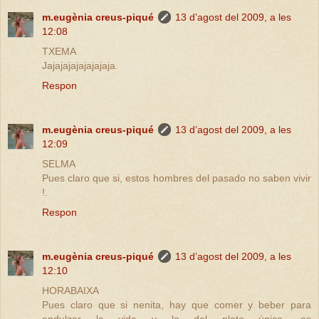
m.eugènia creus-piqué
13 d’agost del 2009, a les
12:08
TXEMA
Jajajajajajajajaja.
Respon
m.eugènia creus-piqué
13 d’agost del 2009, a les
12:09
SELMA
Pues claro que si, estos hombres del pasado no saben vivir
!.
Respon
m.eugènia creus-piqué
13 d’agost del 2009, a les
12:10
HORABAIXA
Pues claro que si nenita, hay que comer y beber para
endulzar la vida y lo del plato único, es