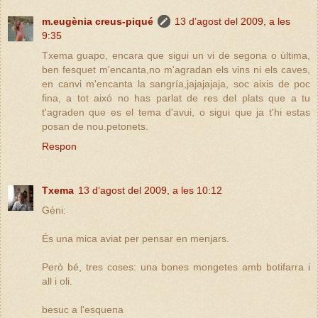
m.eugènia creus-piqué
13 d’agost del 2009, a les
9:35
Txema guapo, encara que sigui un vi de segona o última,
ben fesquet m'encanta,no m'agradan els vins ni els caves,
en canvi m'encanta la sangría,jajajajaja, soc aixis de poc
fina, a tot aixó no has parlat de res del plats que a tu
t'agraden que es el tema d'avui, o sigui que ja t'hi estas
posan de nou.petonets.
Respon
Txema
13 d’agost del 2009, a les 10:12
Géni:
És una mica aviat per pensar en menjars.
Però bé, tres coses: una bones mongetes amb botifarra i
all i oli.
besuc a l'esquena