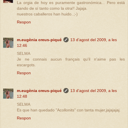
La orgia de hoy es puramente gastronómica... Pero está
dando de sí tanto como la otra!! Jajaja.
nuestros caballeros han huido..;-)
Respon
m.eugènia creus-piqué
13 d’agost del 2009, a les
12:46
SELMA
Je ne connais aucun français qu'il n'aime pas les
escargots.
Respon
m.eugènia creus-piqué
13 d’agost del 2009, a les
12:48
SELMA
Es que han quedado "Acollonits" con tanta mujer,jajajajaj.
Respon