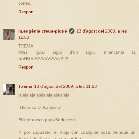
conec.
Respon
m.eugènia creus-piqué
13 d’agost del 2009, a les
11:50
TXEMA
M'es igual sigui d'on sigui, m'encanta la
SANGRIAAAAAAAAA !!!!!!
Respon
Txema
13 d’agost del 2009, a les 11:58
jajajajajajajajajajajajajajaja
¡Glorioso D. Kabileño!
El lambrusco para Berlusconi
Y, por supuesto, el Rioja con cualquier cosa. Aunque un
Ribera de duero, con un cordero