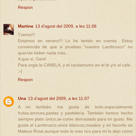
Respon
Martine
13 d’agost del 2009, a les 11:06
Txema!!!
Estamos en verano!!! Lo he tenido en cuenta.. Estoy
convencida de que si pruebas "nuestro Lambrusco" no
querrás beber nada más...
A que sí, Geni!
Para orgia la CANELA, y el cardamomo en el té y/o el café..
;-)
Respon
Una
13 d’agost del 2009, a les 11:07
A mi también me gusta de todo,especialmente
frutas,arroces,pastas y pastelería. También hemos hecho
siempre plato único,se come demasiado para mi gusto. Me
gusta el Lambrusco,vinos blancos,rosados y mi favorito es
Mateus Rose,aunque todo lo mas rico para mi lo dejo como