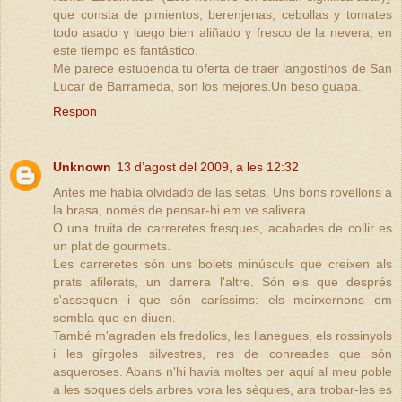
que consta de pimientos, berenjenas, cebollas y tomates
todo asado y luego bien aliñado y fresco de la nevera, en
este tiempo es fantástico.
Me parece estupenda tu oferta de traer langostinos de San
Lucar de Barrameda, son los mejores.Un beso guapa.
Respon
Unknown
13 d’agost del 2009, a les 12:32
Antes me había olvidado de las setas. Uns bons rovellons a
la brasa, només de pensar-hi em ve salivera.
O una truita de carreretes fresques, acabades de collir es
un plat de gourmets.
Les carreretes són uns bolets minúsculs que creixen als
prats afilerats, un darrera l'altre. Són els que després
s'assequen i que són caríssims: els moirxernons em
sembla que en diuen.
També m'agraden els fredolics, les llanegues, els rossinyols
i les gírgoles silvestres, res de conreades que són
asqueroses. Abans n'hi havia moltes per aquí al meu poble
a les soques dels arbres vora les sèquies, ara trobar-les es