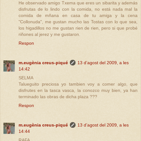
He observado amigo Txema que eres un sibarita y además
disfrutas de lo lindo con la comida, no está nada mal la
comida de mñana en casa de tu amiga y la cena
"Collonuda", me gustan mucho las Tostas con lo que sea,
los higadillos no me gustan rien de rien, pero si que probé
riñones al jerez y me gustaron.
Respon
m.eugènia creus-piqué
13 d’agost del 2009, a les
14:42
SELMA
Talueguito preciosa yo tambien voy a comer algo, que
disfrutes en la tasca vasca, la conozco muy bien, ya han
terminado las obras de dicha plaza ???
Respon
m.eugènia creus-piqué
13 d’agost del 2009, a les
14:44
RAFA