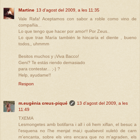
Martine
13 d’agost del 2009, a les 11:35
Vale Rafa! Aceptamos con sabor a roble como vino de
compañia...
Lo que tengo que hacer por amor!! Por Zeus..
Lo que trae María también le hincaría el diente , bueno
todos,, uhmmm
Besitos muchos y ¡Viva Bacco!
Geni? Te estás riendo demasiado
para contestar... ;-) ?
Help, ayudame!!
Respon
m.eugènia creus-piqué
13 d’agost del 2009, a les
11:49
TXEMA
Lesmongetes amb botifarra i all i oli hem xiflan, el besuc a
l'esquena no l'he menjat mai,i qualsevol xuletó de carn
m'encanta, sobre els vins encara que no m'agraden, els