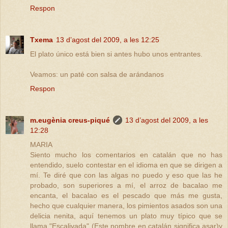
Respon
Txema
13 d’agost del 2009, a les 12:25
El plato único está bien si antes hubo unos entrantes.
Veamos: un paté con salsa de arándanos
Respon
m.eugènia creus-piqué
13 d’agost del 2009, a les
12:28
MARIA
Siento mucho los comentarios en catalán que no has
entendido, suelo contestar en el idioma en que se dirigen a
mí. Te diré que con las algas no puedo y eso que las he
probado, son superiores a mí, el arroz de bacalao me
encanta, el bacalao es el pescado que más me gusta,
hecho que cualquier manera, los pimientos asados son una
delicia nenita, aquí tenemos un plato muy típico que se
llama "Escalivada" (Este nombre en catalán significa asar)y